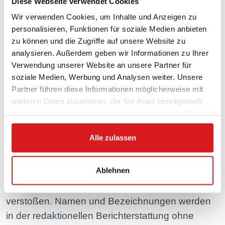
Diese Webseite verwendet Cookies
weiterbearbeitet, in Archive übernommen oder
Wir verwenden Cookies, um Inhalte und Anzeigen zu
Dritten unter einer fremden URL zugänglich
personalisieren, Funktionen für soziale Medien anbieten
gemacht werden.
zu können und die Zugriffe auf unsere Website zu
analysieren. Außerdem geben wir Informationen zu Ihrer
Verwendung unserer Website an unsere Partner für
soziale Medien, Werbung und Analysen weiter. Unsere
Die VitaPlus Apothekengruppe GmbH übernimmt
Partner führen diese Informationen möglicherweise mit
keine Verantwortung für Inhalte auf fremden
weiteren Daten zusammen, die Sie ihnen bereitgestellt
Servern, auch wenn auf diese via Link verwiesen
haben oder die sie im Rahmen Ihrer Nutzung der Dienste
gesammelt haben.
wird oder wenn diese im Rahmen der
Alle zulassen
Berichterstattung erwähnt werden. Die VitaPlus
Apothekengruppe GmbH distanziert sich
Ablehnen
ausdrücklich von allen Inhalten, die gegen
geltendes Recht oder die ethischen Grundsätze
verstoßen. Namen und Bezeichnungen werden
in der redaktionellen Berichterstattung ohne