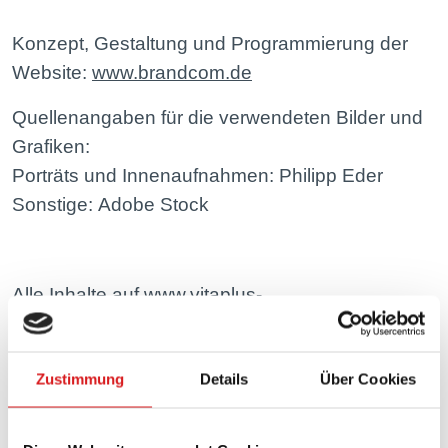
Konzept, Gestaltung und Programmierung der
Website:
www.brandcom.de
Quellenangaben für die verwendeten Bilder und
Grafiken:
Porträts und Innenaufnahmen: Philipp Eder
Sonstige: Adobe Stock
Alle Inhalte auf www.vitaplus-
apothekengruppe.de sind urheberrechtlich
geschützt. Kein Teil der hier abrufbaren Inhalte
darf ohne ausdrückliche schriftliche Erlaubnis der
Zustimmung
Details
Über Cookies
VitaPlusApothekengruppe GmbH reproduziert,
gedruckt, übersetzt, in digitaler Form